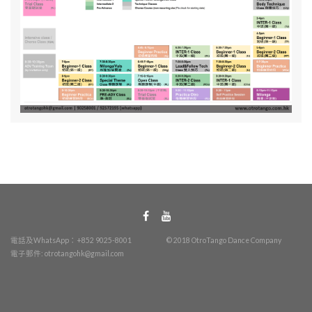
電話及WhatsApp：+852 9025-8001
© 2018 OtroTango Dance Company
電子郵件:
otrotangohk@gmail.com