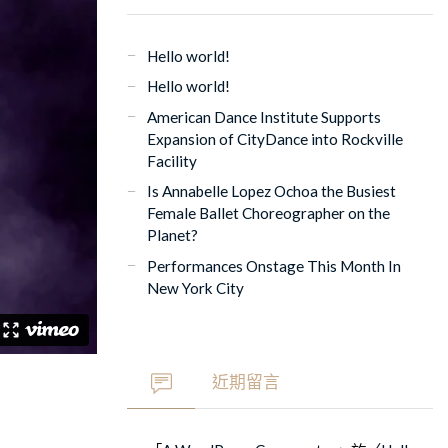
Hello world!
Hello world!
American Dance Institute Supports
Expansion of CityDance into Rockville
Facility
Is Annabelle Lopez Ochoa the Busiest
Female Ballet Choreographer on the
Planet?
Performances Onstage This Month In
New York City
近期留言