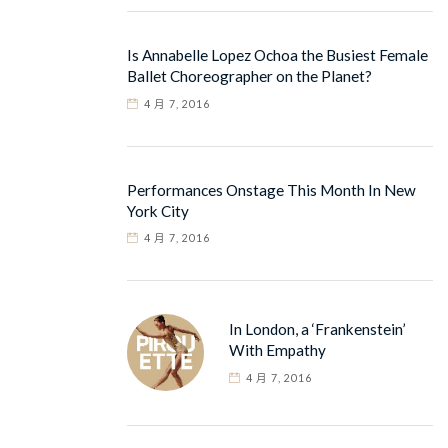
Is Annabelle Lopez Ochoa the Busiest Female
Ballet Choreographer on the Planet?
4 月 7, 2016
Performances Onstage This Month In New
York City
4 月 7, 2016
In London, a ‘Frankenstein’
With Empathy
4 月 7, 2016