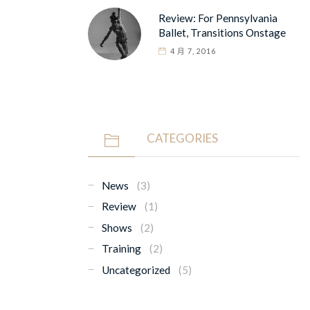
Review: For Pennsylvania
Ballet, Transitions Onstage
4 月 7, 2016
CATEGORIES
News
(3)
Review
(1)
Shows
(2)
Training
(2)
Uncategorized
(5)