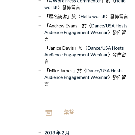
「
A WordPress Commenter
」於〈
Hello
world!
〉發佈留言
「
匿名訪客
」於〈
Hello world!
〉發佈留言
「
Andrew Evans
」於〈
Dance/USA Hosts
Audience Engagement Webinar
〉發佈留
言
「
Janice Davis
」於〈
Dance/USA Hosts
Audience Engagement Webinar
〉發佈留
言
「
Mike James
」於〈
Dance/USA Hosts
Audience Engagement Webinar
〉發佈留
言
彙整
2018 年 2 月