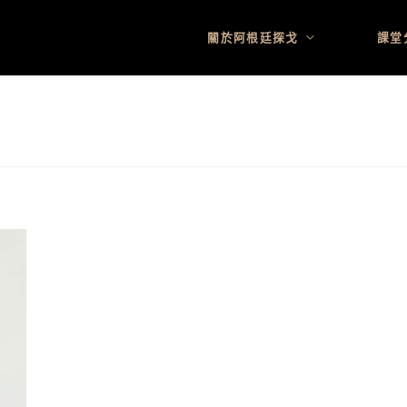
關於阿根廷探戈
課堂