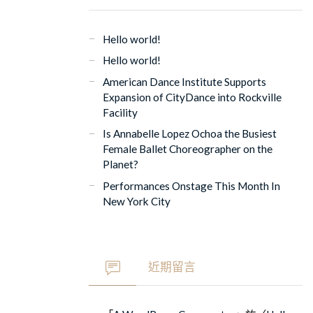
Hello world!
Hello world!
American Dance Institute Supports
Expansion of CityDance into Rockville
Facility
Is Annabelle Lopez Ochoa the Busiest
Female Ballet Choreographer on the
Planet?
Performances Onstage This Month In
New York City
近期留言