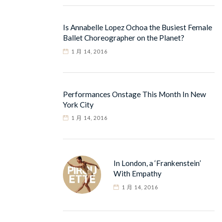
Is Annabelle Lopez Ochoa the Busiest Female
Ballet Choreographer on the Planet?
1 月 14, 2016
Performances Onstage This Month In New
York City
1 月 14, 2016
In London, a ‘Frankenstein’
With Empathy
1 月 14, 2016