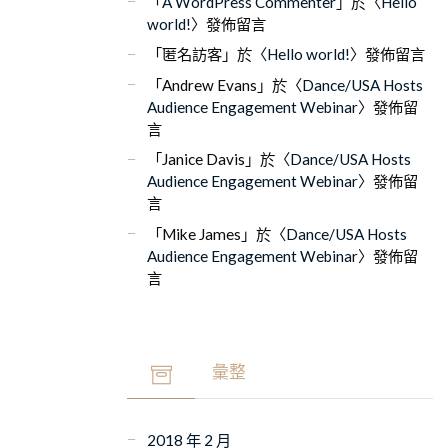
「
A WordPress Commenter
」於〈
Hello
world!
〉發佈留言
「
匿名訪客
」於〈
Hello world!
〉發佈留言
「
Andrew Evans
」於〈
Dance/USA Hosts
Audience Engagement Webinar
〉發佈留
言
「
Janice Davis
」於〈
Dance/USA Hosts
Audience Engagement Webinar
〉發佈留
言
「
Mike James
」於〈
Dance/USA Hosts
Audience Engagement Webinar
〉發佈留
言
彙整
2018 年 2 月